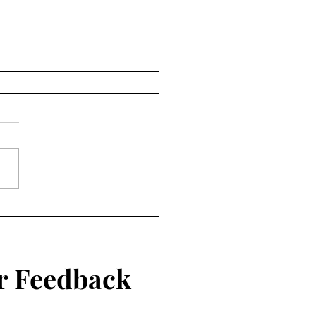
on
n alt. Ist das wichtig? Ich
 Kartons, es sei denn, ich
einen meiner Romane
hicken...
er Feedback