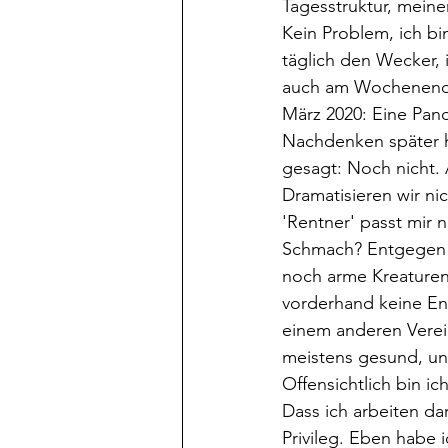
Tagesstruktur, meine
Kein Problem, ich bin
täglich den Wecker, 
auch am Wochenende:
März 2020: Eine Pan
Nachdenken später ha
gesagt: Noch nicht. 
Dramatisieren wir nic
'Rentner' passt mir 
Schmach? Entgegen d
noch arme Kreaturen:
vorderhand keine Enk
einem anderen Verein
meistens gesund, un
Offensichtlich bin ic
Dass ich arbeiten dar
Privileg. Eben habe 