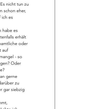
 Es nicht tun zu 
en schon eher, 
 ich es 
h habe es 
enfalls erhält 
namtliche oder 
 auf 
mangel - so 
ögen? Oder 
e? 
man gerne 
darüber zu 
 gar siebzig 
mmt, 