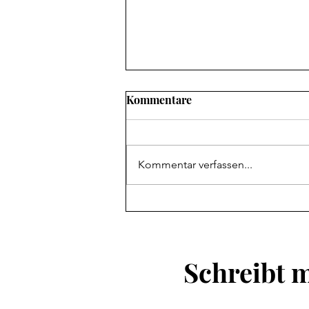
Mir isch gliich!
Kommentare
Neutral? Schon wieder ein
Pflichtthema für den Blogger,
und natürlich ist die SVP schuld!
Kommentar verfassen...
Schreibt m