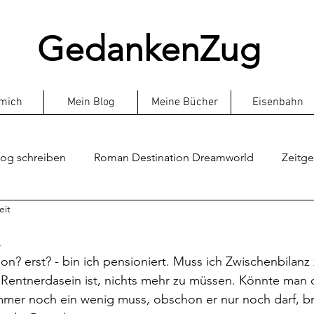
GedankenZug
mich
Mein Blog
Meine Bücher
Eisenbahn
log schreiben
Roman Destination Dreamworld
Zeitge
eit
beralismus
Über mich
Öffentlicher Verkehr
Eisen
m
hon? erst? - bin ich pensioniert. Muss ich Zwischenbilanz
ektüre
Roman Level zwei
Rentnerdasein ist, nichts mehr zu müssen. Könnte man d
mmer noch ein wenig muss, obschon er nur noch darf, br