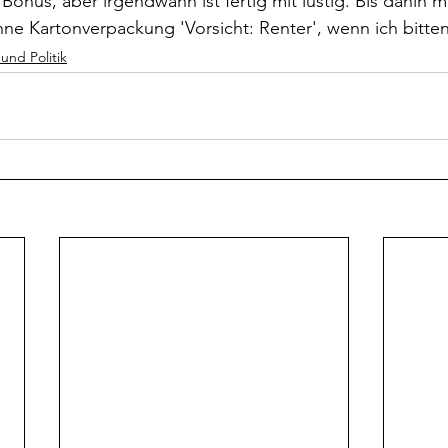
 Bonus, aber irgendwann ist fertig mit lustig. Bis dahin 
ne Kartonverpackung 'Vorsicht: Renter', wenn ich bitten
 und Politik