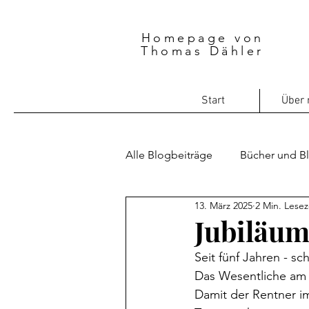
Homepage von
Thomas Dähler
Start
Über 
Alle Blogbeiträge
Bücher und B
13. März 2025
2 Min. Lesez
Gesellschaft und Politik
Li
Jubiläu
Seit fünf Jahren - sc
Romanprojekt Level zwei
L
Das Wesentliche am 
Damit der Rentner i