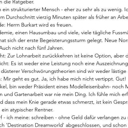
n die Ratgeber. 
 ein strukturierter Mensch - eher zu sehr als zu wenig. Ic
im Durchschnitt vierzig Minuten später als früher an Arbe
 Herrn Burkart wird es freuen.
demie, einen Hausumbau und viele, viele tägliche Fussm
t sich der erste Begeisterungssturm gelegt. Neue Norma
Auch nicht nach fünf Jahren. 
ht: Zur Lohnarbeit zurückkehren ist keine Option, aber d
nicht: Es ist weder eine Leistung noch eine Auszeichnung
üsterer Verschwörungstheorien sind wir weder lästige
 Mir geht es gut. Ja, ich habe mich nicht vertippt. Gut! 
el, bin weder Präsident eines Modelleisenbahn- noch Mi
 und Gartenarbeit war nie mein Ding. Ich fühle mich erf
d dass mein Knie gerade etwas schmerzt, ist kein Gesp
h ein atypischer Rentner. 
f - ich meine: schreiben - ohne Geld dafür verlangen zu 
ich 'Destination Dreamworld' abgeschlossen, und schon 