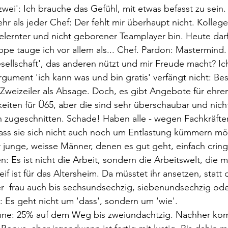
 zwei': Ich brauche das Gefühl, mit etwas befasst zu sein.
hr als jeder Chef: Der fehlt mir überhaupt nicht. Kolleg
lernter und nicht geborener Teamplayer bin. Heute darf
pe tauge ich vor allem als... Chef. Pardon: Mastermind.
esellschaft', das anderen nützt und mir Freude macht? Ic
gument 'ich kann was und bin gratis' verfängt nicht: Best
Zweizeiler als Absage. Doch, es gibt Angebote für ehre
keiten für Ü65, aber die sind sehr überschaubar und nicht
h zugeschnitten. Schade! Haben alle - wegen Fachkräfte
dass sie sich nicht auch noch um Entlastung kümmern m
hr junge, weisse Männer, denen es gut geht, einfach cring
n: Es ist nicht die Arbeit, sondern die Arbeitswelt, die 
eif ist für das Altersheim. Da müsstet ihr ansetzen, statt 
r  frau auch bis sechsundsechzig, siebenundsechzig oder
: Es geht nicht um 'dass', sondern um 'wie'.
hne: 25% auf dem Weg bis zweiundachtzig. Nachher ko