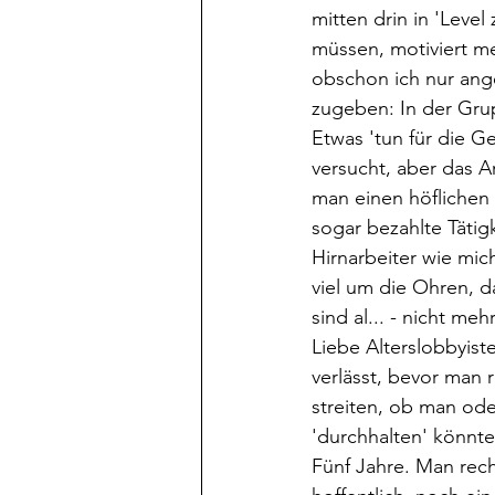
mitten drin in 'Level
müssen, motiviert me
obschon ich nur ange
zugeben: In der Grup
Etwas 'tun für die G
versucht, aber das Ar
man einen höflichen 
sogar bezahlte Tätig
Hirnarbeiter wie mic
viel um die Ohren, 
sind al... - nicht me
Liebe Alterslobbyiste
verlässt, bevor man r
streiten, ob man ode
'durchhalten' könnte
Fünf Jahre. Man rec