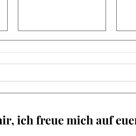
Nicht nachvollziehbar
Kart
Der Anschlag von Berlin. Ein
Ich bi
abscheulicher Fall von sexuellem
hasse
Missbrauch im Kanton Aargau.
darf 
Bitte empören, ohne die falschen
versc
Schlüsse zu ziehen, meint der
bloggende Kopfmensch.
ir, ich freue mich auf eu