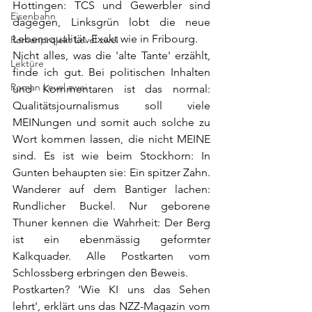
Hottingen: TCS und Gewerbler sind 
Eisenbahn
dagegen, Linksgrün lobt die neue 
Lebensqualität. Exakt wie in Fribourg.
Romanprojekt Level zwei
Nicht alles, was die 'alte Tante' erzählt, 
Lektüre
finde ich gut. Bei politischen Inhalten 
Roman Level zwei
und Kommentaren ist das normal: 
Qualitätsjournalismus soll viele 
MEINungen und somit auch solche zu 
Wort kommen lassen, die nicht MEINE 
sind. Es ist wie beim Stockhorn: In 
Gunten behaupten sie: Ein spitzer Zahn. 
Wanderer auf dem Bantiger lachen: 
Rundlicher Buckel. Nur geborene 
Thuner kennen die Wahrheit: Der Berg 
ist ein ebenmässig geformter 
Kalkquader. Alle Postkarten vom 
Schlossberg erbringen den Beweis.
Postkarten? 'Wie KI uns das Sehen 
lehrt', erklärt uns das NZZ-Magazin vom 