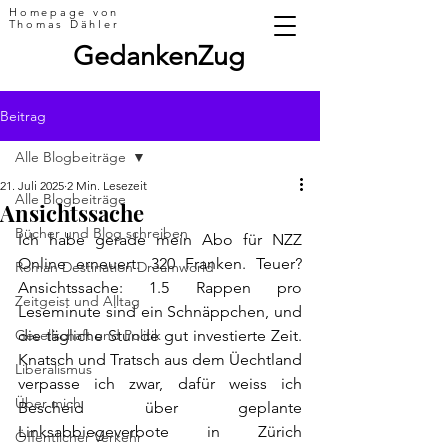
Homepage von
Thomas Dähler
GedankenZug
Beitrag
Alle Blogbeiträge
21. Juli 2025
2 Min. Lesezeit
Alle Blogbeiträge
Ansichtssache
Bücher und Blog schreiben
Ich habe gerade mein Abo für NZZ 
Online erneuert: 320 Franken. Teuer? 
Roman Destination Dreamworld
Ansichtssache: 1.5 Rappen pro 
Zeitgeist und Alltag
Leseminute sind ein Schnäppchen, und 
Gesellschaft und Politik
die tägliche Stunde gut investierte Zeit. 
Knatsch und Tratsch aus dem Üechtland 
Liberalismus
verpasse ich zwar, dafür weiss ich 
Über mich
Bescheid über geplante 
Linksabbiegeverbote in Zürich 
Öffentlicher Verkehr