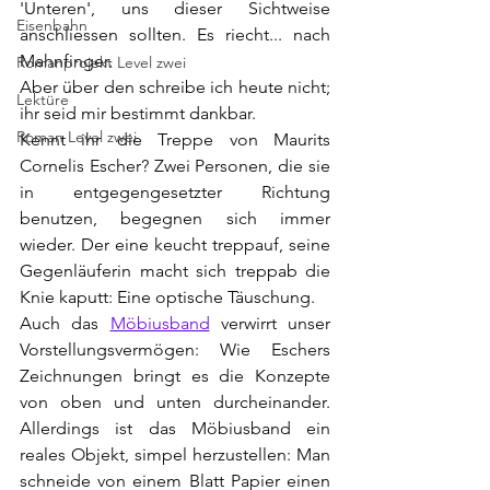
'Unteren', uns dieser Sichtweise 
Eisenbahn
anschliessen sollten. Es riecht... nach 
Mahnfinger. 
Romanprojekt Level zwei
Aber über den schreibe ich heute nicht; 
Lektüre
ihr seid mir bestimmt dankbar.
Roman Level zwei
Kennt ihr die Treppe von Maurits 
Cornelis Escher? Zwei Personen, die sie 
in entgegengesetzter Richtung 
benutzen, begegnen sich immer 
wieder. Der eine keucht treppauf, seine 
Gegenläuferin macht sich treppab die 
Knie kaputt: Eine optische Täuschung.
Auch das 
Möbiusband
 verwirrt unser 
Vorstellungsvermögen: Wie Eschers 
Zeichnungen bringt es die Konzepte 
von oben und unten durcheinander. 
Allerdings ist das Möbiusband ein 
reales Objekt, simpel herzustellen: Man 
schneide von einem Blatt Papier einen 