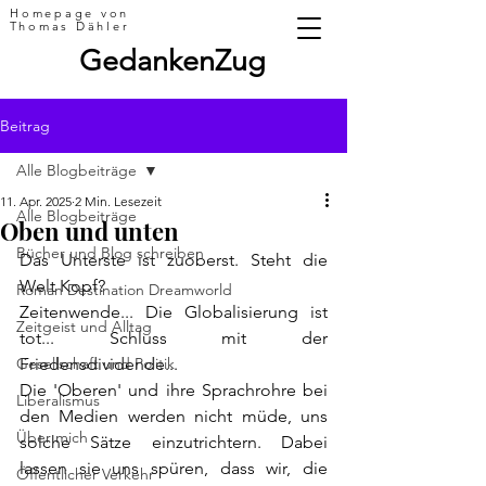
Homepage von
Thomas Dähler
GedankenZug
Beitrag
Alle Blogbeiträge
11. Apr. 2025
2 Min. Lesezeit
Alle Blogbeiträge
Oben und unten
Bücher und Blog schreiben
Das Unterste ist zuoberst. Steht die 
Welt Kopf? 
Roman Destination Dreamworld
Zeitenwende... Die Globalisierung ist 
Zeitgeist und Alltag
tot... Schluss mit der 
Gesellschaft und Politik
Friedensdividende...
Die 'Oberen' und ihre Sprachrohre bei 
Liberalismus
den Medien werden nicht müde, uns 
Über mich
solche Sätze einzutrichtern. Dabei 
lassen sie uns spüren, dass wir, die 
Öffentlicher Verkehr