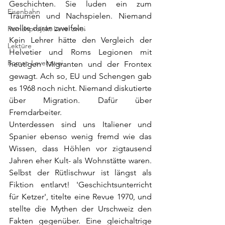
Geschichten. Sie luden ein zum 
Eisenbahn
Träumen und Nachspielen. Niemand 
wollte daran zweifeln.
Romanprojekt Level zwei
Kein Lehrer hätte den Vergleich der 
Lektüre
Helvetier und Roms Legionen mit 
Roman Level zwei
heutigen Migranten und der Frontex 
gewagt. Ach so, EU und Schengen gab 
es 1968 noch nicht. Niemand diskutierte 
über Migration. Dafür über 
Fremdarbeiter. 
Unterdessen sind uns Italiener und 
Spanier ebenso wenig fremd wie das 
Wissen, dass Höhlen vor zigtausend 
Jahren eher Kult- als Wohnstätte waren. 
Selbst der Rütlischwur ist längst als 
Fiktion entlarvt! 'Geschichtsunterricht 
für Ketzer', titelte eine Revue 1970, und 
stellte die Mythen der Urschweiz den 
Fakten gegenüber. Eine gleichaltrige 