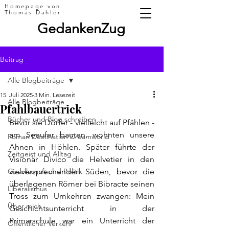
Homepage von
Thomas Dähler
GedankenZug
Beitrag
Alle Blogbeiträge
15. Juli 2025
3 Min. Lesezeit
Alle Blogbeiträge
Pfahlbauertrick
Bücher und Blog schreiben
Bevor sie Dörfer - vielleicht auf Pfählen - 
am Seeufer bauten, wohnten unsere 
Roman Destination Dreamworld
Ahnen in Höhlen. Später führte der 
Zeitgeist und Alltag
Visionär Divico die Helvetier in den 
Gesellschaft und Politik
vielversprechenden Süden, bevor die 
überlegenen Römer bei Bibracte seinen 
Liberalismus
Tross zum Umkehren zwangen: Mein 
Über mich
Geschichtsunterricht in der 
Primarschule war ein Unterricht der 
Öffentlicher Verkehr