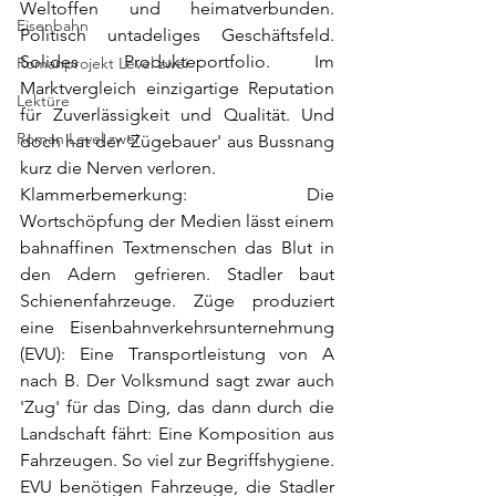
Weltoffen und heimatverbunden. 
Eisenbahn
Politisch untadeliges Geschäftsfeld. 
Solides Produkteportfolio. Im 
Romanprojekt Level zwei
Marktvergleich einzigartige Reputation 
Lektüre
für Zuverlässigkeit und Qualität. Und 
Roman Level zwei
doch hat der 'Zügebauer' aus Bussnang 
kurz die Nerven verloren.
Klammerbemerkung: Die 
Wortschöpfung der Medien lässt einem 
bahnaffinen Textmenschen das Blut in 
den Adern gefrieren. Stadler baut 
Schienenfahrzeuge. Züge produziert 
eine Eisenbahnverkehrsunternehmung 
(EVU): Eine Transportleistung von A 
nach B. Der Volksmund sagt zwar auch 
'Zug' für das Ding, das dann durch die 
Landschaft fährt: Eine Komposition aus 
Fahrzeugen. So viel zur Begriffshygiene.
EVU benötigen Fahrzeuge, die Stadler 