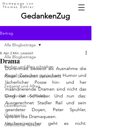
Homepage von
Thomas Dähler
GedankenZug
Beitrag
Alle Blogbeiträge
8. Apr.
2 Min. Lesezeit
Alle Blogbeiträge
Drama
Bücher und Blog schreiben
Dürrenmatt beweist als Ausnahme die 
Regel: Zwischen zynischem Humor und 
Roman Destination Dreamworld
lächerlicher Posse hin- und her 
Zeitgeist und Alltag
mäandrierende Dramen sind nicht das 
Gesellschaft und Politik
Ding der Schweizer. Und nun das: 
Ausgerechnet Stadler Rail und sein 
Liberalismus
geerdeter Doyen, Peter Spuhler, 
Über mich
spielen die Dramaqueen.
Urschweizerischer geht es nicht: 
Öffentlicher Verkehr