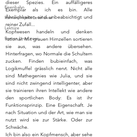
dieser Spezies. Ein auffälligeres 
Eisenbahn
Exemplar als ich es bin. Alle 
Ähnlichkeiten sind unbeabsichtigt und 
Romanprojekt Level zwei
reiner Zufall...
Lektüre
Kopfwesen handeln und denken 
Roman Level zwei
rational. Mit grauen Hirnzellen sortieren 
sie aus, was andere übersehen. 
Hinterfragen, wo Normale die Schultern 
zucken. Finden bubieinfach, was 
Logikmuffel grässlich nervt. Nicht alle 
sind Mathegenies wie Julia, und sie 
sind nicht zwingend intelligenter, aber 
sie trainieren ihren Intellekt wie andere 
den sportlichen Body: Es ist ihr 
Funktionsprinzip. Eine Eigenschaft. Je 
nach Situation und der Art, wie man sie 
nutzt wird sie zur Stärke. Oder zur 
Schwäche.
Ich bin also ein Kopfmensch, aber sehe 