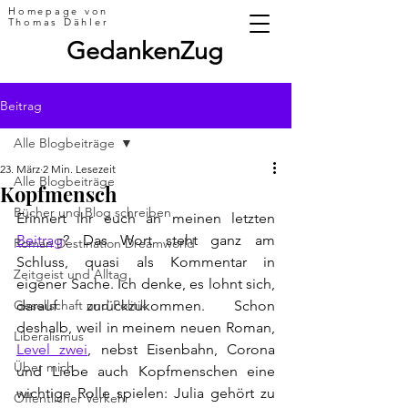
Homepage von
Thomas Dähler
GedankenZug
Beitrag
Alle Blogbeiträge
23. März
2 Min. Lesezeit
Alle Blogbeiträge
Kopfmensch
Bücher und Blog schreiben
Erinnert ihr euch an meinen letzten 
Beitrag
? Das Wort steht ganz am 
Roman Destination Dreamworld
Schluss, quasi als Kommentar in 
Zeitgeist und Alltag
eigener Sache. Ich denke, es lohnt sich, 
Gesellschaft und Politik
darauf zurückzukommen. Schon 
deshalb, weil in meinem neuen Roman, 
Liberalismus
Level zwei
, nebst Eisenbahn, Corona 
Über mich
und Liebe auch Kopfmenschen eine 
wichtige Rolle spielen: Julia gehört zu 
Öffentlicher Verkehr